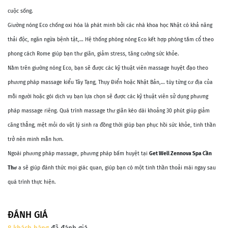
cuộc sống.
Giường nóng Eco chống oxi hóa là phát minh bởi các nhà khoa học Nhật có khả năng
thải độc, ngăn ngừa bệnh tật,… Hệ thống phòng nóng Eco kết hợp phòng tắm cổ theo
phong cách Rome giúp bạn thư giãn, giảm stress, tăng cường sức khỏe.
Nằm trên giường nóng Eco, bạn sẽ được các kỹ thuật viên massage huyệt đạo theo
phương pháp massage kiểu Tây Tạng, Thụy Điển hoặc Nhật Bản,… tùy từng cơ địa của
mỗi người hoặc gói dịch vụ bạn lựa chọn sẽ được các kỹ thuật viên sử dụng phương
pháp massage riêng. Quá trình massage thư giãn kéo dài khoảng 30 phút giúp giảm
căng thẳng, mệt mỏi do vật lý sinh ra đồng thời giúp bạn phục hồi sức khỏe, tinh thần
trở nên minh mẫn hơn.
Ngoài phương pháp massage, phương pháp bấm huyệt tại
Get Well Zennova Spa Cần
Thơ
a sẽ giúp đánh thức mọi giác quan, giúp bạn có một tinh thần thoải mái ngay sau
quá trình thực hiện.
ĐÁNH GIÁ