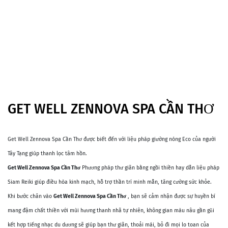
GET WELL ZENNOVA SPA CẦN THƠ
Get Well Zennova Spa Cần Thơ được biết đến với liệu pháp giường nóng Eco của người
Tây Tạng giúp thanh lọc tâm hồn.
Get Well Zennova Spa Cần Thơ
Phương pháp thư giãn bằng ngồi thiền hay dẫn liệu pháp
Siam Reiki giúp điều hòa kinh mạch, hỗ trợ thần trí minh mẫn, tăng cường sức khỏe.
Khi bước chân vào
Get Well Zennova Spa Cần Thơ
, bạn sẽ cảm nhận được sự huyền bí
mang đậm chất thiền với mùi hương thanh nhã tự nhiên, không gian màu nâu gần gũi
kết hợp tiếng nhạc du dương sẽ giúp bạn thư giãn, thoải mái, bỏ đi mọi lo toan của