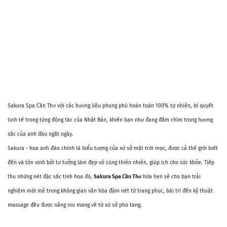
Sakura Spa Cần Thơ với các hương liệu phong phú hoàn toàn 100% tự nhiên, bí quyết
tinh tế trong từng động tác của Nhật Bản, khiến bạn như đang đắm chìm trong hương
sắc của anh đào ngất ngây.
Sakura - hoa anh đào chính là biểu tượng của xứ sở mặt trời mọc, được cả thế giới biết
đến và tôn vinh bởi tư tưởng làm đẹp vô cùng thiên nhiên, giúp ích cho sức khỏe. Tiếp
thu những nét đặc sắc tinh hoa đó,
Sakura Spa Cần Thơ
hứa hẹn sẽ cho bạn trải
nghiệm mới mẻ trong không gian văn hóa đậm nét từ trang phục, bài trí đến kỹ thuật
massage đều được nâng niu mang về từ xứ sở phù tang.