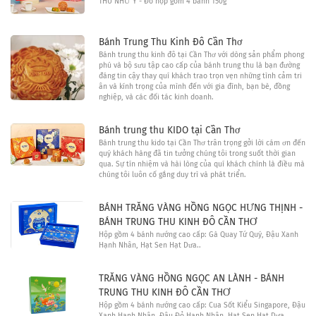
THU NHƯ Ý - Đỏ hộp gồm 4 bánh 150g
Bánh Trung Thu Kinh Đô Cần Thơ
Bánh trung thu kinh đô tại Cần Thơ với dòng sản phẩm phong
phú và bộ sưu tập cao cấp của bánh trung thu là bạn đường
đáng tin cậy thay quí khách trao trọn vẹn những tình cảm tri
ân và kính trọng của mình đến với gia đình, bạn bè, đồng
nghiệp, và các đối tác kinh doanh.
Bánh trung thu KIDO tại Cần Thơ
Bánh trung thu kido tại Cần Thơ trân trọng gởi lời cám ơn đến
quý khách hàng đã tin tưởng chúng tôi trong suốt thời gian
qua. Sự tín nhiệm và hài lòng của quí khách chính là điều mà
chúng tôi luôn cố gắng duy trì và phát triển.
BÁNH TRĂNG VÀNG HỒNG NGỌC HƯNG THỊNH -
BÁNH TRUNG THU KINH ĐÔ CẦN THƠ
Hộp gồm 4 bánh nướng cao cấp: Gà Quay Tứ Quý, Đậu Xanh
Hạnh Nhân, Hạt Sen Hạt Dưa..
TRĂNG VÀNG HỒNG NGỌC AN LÀNH - BÁNH
TRUNG THU KINH ĐÔ CẦN THƠ
Hộp gồm 4 bánh nướng cao cấp: Cua Sốt Kiểu Singapore, Đậu
Xanh Hạnh Nhân, Đậu Đỏ Hạnh Nhân, Hạt Sen Hạt Dưa.