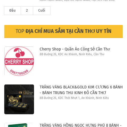
Đầu
2
Cuối
TOP
ĐỊA CHỈ MUA SẮM TẠI CẦN THƠ UY TÍN
Cherry Shop - Quần Áo Công Sở Cần Thơ
8B Đường 26, KDC An Khánh, Ninh Kiều, Cần Thơ
TRĂNG VÀNG BLACK&GOLD KIM CƯƠNG 6 BÁNH
- BÁNH TRUNG THU KINH ĐÔ CẦN THƠ
8B Đường 26, KDC Thới Nhựt 1, An Khánh, Ninh Kiều
TRĂNG VÀNG HỒNG NGỌC HƯNG PHÚ 8 BÁNH -