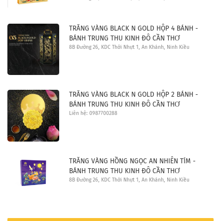
TRĂNG VÀNG BLACK N GOLD HỘP 4 BÁNH -
BÁNH TRUNG THU KINH ĐÔ CẦN THƠ
8B Đường 26, KDC Thới Nhựt 1, An Khánh, Ninh Kiều
TRĂNG VÀNG BLACK N GOLD HỘP 2 BÁNH -
BÁNH TRUNG THU KINH ĐÔ CẦN THƠ
Liên hệ: 0987700288
TRĂNG VÀNG HỒNG NGỌC AN NHIÊN TÍM -
BÁNH TRUNG THU KINH ĐÔ CẦN THƠ
8B Đường 26, KDC Thới Nhựt 1, An Khánh, Ninh Kiều