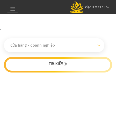
Việc làm Cần Thơ
;
TÌM KIẾM