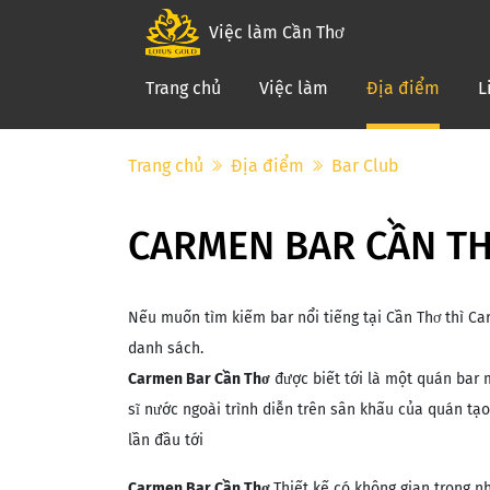
Việc làm Cần Thơ
(curre
Trang chủ
Việc làm
Địa điểm
L
Trang chủ
Địa điểm
Bar Club
CARMEN BAR CẦN T
Nếu muốn tìm kiếm bar nổi tiếng tại Cần Thơ thì Ca
danh sách.
Carmen Bar Cần Thơ
được biết tới là một quán bar 
sĩ nước ngoài trình diễn trên sân khấu của quán tạo 
lần đầu tới
Carmen Bar Cần Thơ
Thiết kế có không gian trong n