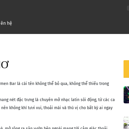
nt)
iên hệ
HƠ
rmen Bar là cái tên không thể bỏ qua, không thể thiếu trong
mang nét đặc trưng là chuyên mở nhạc latin sôi động, từ các ca
nên không khí tươi vui, thoải mái và thú vị cho bất kỳ ai ngay
hà, mở rộng ra sân vườn bên ngoài mang tới cảm giác thoải