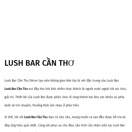
LUSH BAR CẦN THƠ
Lush Bar Cần Thơ Décor tạo nên không gian khá tây là nét đặc trưng của Lush Bar.
Lush Bar Cần Thơ
nơi đây thu hút khá nhiều thực khách là người nước ngoài tới vui chơi,
giải trí. Thiết kế của Lush Bar được phân chia rõ ràng thành hai khu vực khiêu vũ phía
dưới và trò chuyện, thưởng thức âm nhạc ở phía trên.
Vì thế, tới với
Lush Bar Cần Thơ
bạn có nhu cầu, mong muốn ra sao đều được hỗ trợ và
đáp ứng hiệu quả nhất. Cùng với phục vụ chu đáo, tận tình của nhân viên tại Lush Bar