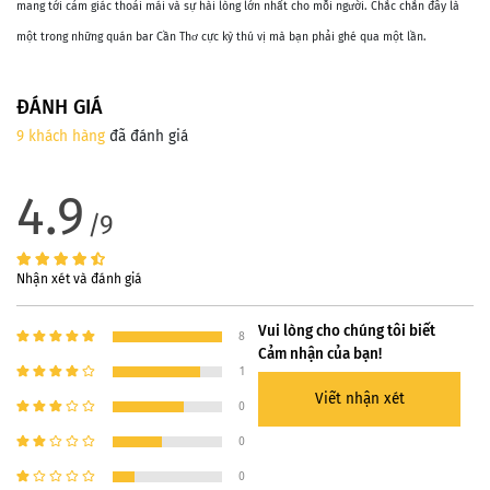
mang tới cảm giác thoải mái và sự hài lòng lớn nhất cho mỗi người. Chắc chắn đây là
một trong những quán bar Cần Thơ cực kỳ thú vị mà bạn phải ghé qua một lần.
ĐÁNH GIÁ
9 khách hàng
đã đánh giá
4.9
/9
Nhận xét và đánh giá
Vui lòng cho chúng tôi biết
8
Cảm nhận của bạn!
1
Viết nhận xét
0
0
0