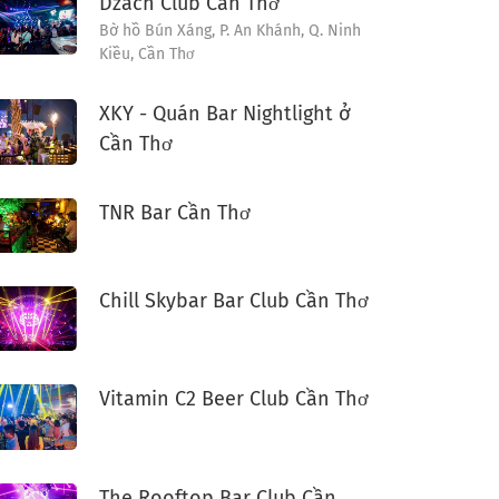
Dzach Club Cần Thơ
Bờ hồ Bún Xáng, P. An Khánh, Q. Ninh
Kiều, Cần Thơ
XKY - Quán Bar Nightlight ở
Cần Thơ
TNR Bar Cần Thơ
Chill Skybar Bar Club Cần Thơ
Vitamin C2 Beer Club Cần Thơ
The Rooftop Bar Club Cần