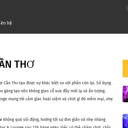
nt)
iên hệ
CẦN THƠ
e Cần Thơ tạo được sự khác biệt so với phần còn lại. Sử dụng
ọn gàng tạo nên không gian cổ xưa đầy mới lạ và ấn tượng.
nge mang tới cảm giác hoài niệm và chút gì đó mềm mại, nhẹ
ơ
không quá sôi động, hướng tới sự đơn giản và nhẹ nhàng
Bar & Lounge sau 23h hàng ngày. Việc có thẻ chăm chút, chỉn