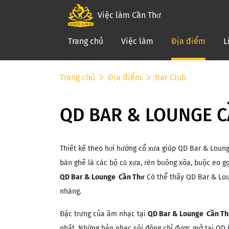
Việc làm Cần Thơ
(curre
Trang chủ
Việc làm
Địa điểm
L
Trang chủ
Địa điểm
Bar Club
QD BAR & LOUNGE 
Thiết kế theo hơi hướng cổ xưa giúp QD Bar & Loung
bàn ghế là các bộ cũ xưa, rèn buông xõa, buộc eo g
QD Bar & Lounge Cần Thơ
Có thể thấy QD Bar & Lou
nhàng.
Đặc trưng của âm nhạc tại
QD Bar & Lounge Cần Th
nhất. Những bản nhạc sôi động chỉ được mở tại QD 