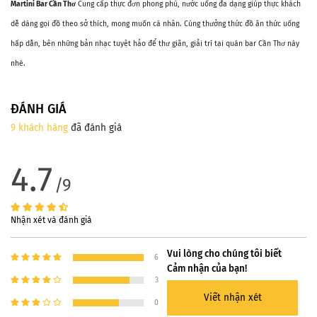
Martini Bar Cần Thơ
Cung cấp thực đơn phong phú, nước uống đa dạng giúp thực khách
dễ dàng gọi đồ theo sở thích, mong muốn cá nhân. Cùng thưởng thức đồ ăn thức uống
hấp dẫn, bên những bản nhạc tuyệt hảo để thư giãn, giải trí tại quán bar Cần Thơ này
nhé.
ĐÁNH GIÁ
9 khách hàng
đã đánh giá
4.7
/9
Nhận xét và đánh giá
Vui lòng cho chúng tôi biết
6
Cảm nhận của bạn!
3
Viết nhận xét
0