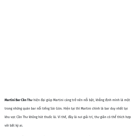
Martini Bar Cần Thơ
hiện đại giúp Martini càng trở nên nổi bật, khẳng định mình là một
trong những quán bar nổi tiếng Sài Gòn. Hiện tại thì Martini chính là bar duy nhất tại
khu vực Cần Thơ không hút thuốc lá. Vì thế, đây là nơi giải trí, thư giãn có thể thích hợp
với bất kỳ ai.