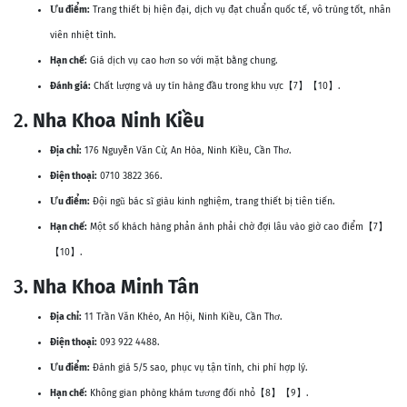
Ưu điểm:
Trang thiết bị hiện đại, dịch vụ đạt chuẩn quốc tế, vô trùng tốt, nhân
viên nhiệt tình.
Hạn chế:
Giá dịch vụ cao hơn so với mặt bằng chung.
Đánh giá:
Chất lượng và uy tín hàng đầu trong khu vực【7】【10】.
2.
Nha Khoa Ninh Kiều
Địa chỉ:
176 Nguyễn Văn Cừ, An Hòa, Ninh Kiều, Cần Thơ.
Điện thoại:
0710 3822 366.
Ưu điểm:
Đội ngũ bác sĩ giàu kinh nghiệm, trang thiết bị tiên tiến.
Hạn chế:
Một số khách hàng phản ánh phải chờ đợi lâu vào giờ cao điểm【7】
【10】.
3.
Nha Khoa Minh Tân
Địa chỉ:
11 Trần Văn Khéo, An Hội, Ninh Kiều, Cần Thơ.
Điện thoại:
093 922 4488.
Ưu điểm:
Đánh giá 5/5 sao, phục vụ tận tình, chi phí hợp lý.
Hạn chế:
Không gian phòng khám tương đối nhỏ【8】【9】.