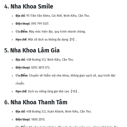
4.
Nha Khoa Smile
Địa chỉ:
95 Trần Văn Khéo, Cái Khế, Ninh Kiều, Cần Thơ.
Điện thoại:
090 799 5337.
Ưu điểm:
Máy móc hiện đại, quy trình nhanh chóng.
Hạn chế:
Một số dịch vụ không đa dạng【9】.
5.
Nha Khoa Lâm Gia
Địa chỉ:
45B Đường 3/2, Ninh Kiều, Cần Thơ.
Điện thoại:
0292 3815 573.
Ưu điểm:
Chuyên về thẩm mỹ nha khoa, không gian sạch sẽ, quy trình đạt
chuẩn.
Hạn chế:
Dịch vụ niềng răng giá khá cao【10】.
6.
Nha Khoa Thanh Tâm
Địa chỉ:
45B Đường 3/2, Xuân Khánh, Ninh Kiều, Cần Thơ.
Điện thoại:
1800 2015.