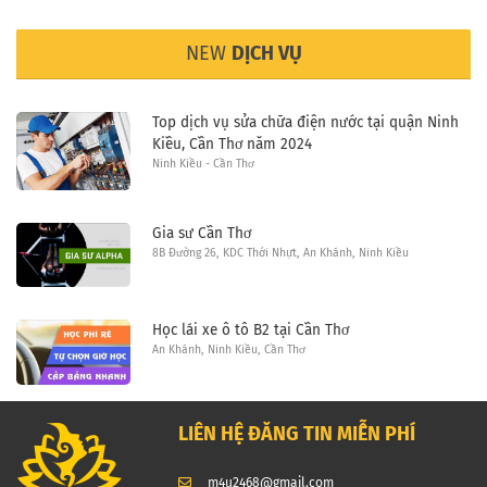
NEW
DỊCH VỤ
Top dịch vụ sửa chữa điện nước tại quận Ninh
Kiều, Cần Thơ năm 2024
Ninh Kiều - Cần Thơ
Gia sư Cần Thơ
8B Đường 26, KDC Thới Nhựt, An Khánh, Ninh Kiều
Học lái xe ô tô B2 tại Cần Thơ
An Khánh, Ninh Kiều, Cần Thơ
LIÊN HỆ ĐĂNG TIN MIỄN PHÍ
m4u2468@gmail.com