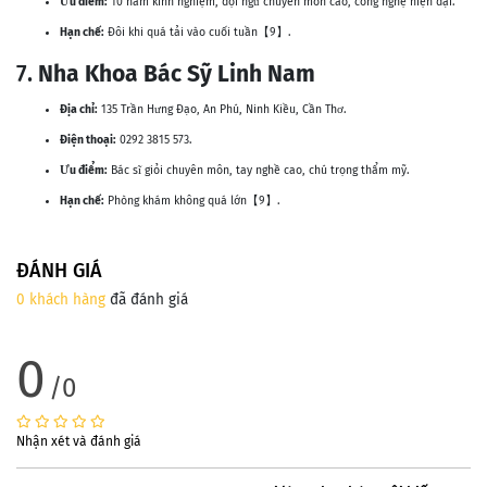
Ưu điểm:
10 năm kinh nghiệm, đội ngũ chuyên môn cao, công nghệ hiện đại.
Hạn chế:
Đôi khi quá tải vào cuối tuần【9】.
7.
Nha Khoa Bác Sỹ Linh Nam
Địa chỉ:
135 Trần Hưng Đạo, An Phú, Ninh Kiều, Cần Thơ.
Điện thoại:
0292 3815 573.
Ưu điểm:
Bác sĩ giỏi chuyên môn, tay nghề cao, chú trọng thẩm mỹ.
Hạn chế:
Phòng khám không quá lớn【9】.
ĐÁNH GIÁ
0 khách hàng
đã đánh giá
0
/0
Nhận xét và đánh giá