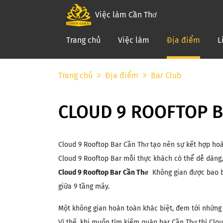
Việc làm Cần Thơ
(curre
Trang chủ
Việc làm
Địa điểm
L
Trang chủ
Địa điểm
Bar Club
CLOUD 9 ROOFTOP 
Cloud 9 Rooftop Bar Cần Thơ tạo nên sự kết hợp hoàn 
Cloud 9 Rooftop Bar mỗi thực khách có thể dễ dàng,
Cloud 9 Rooftop Bar Cần Thơ
Không gian được bao bọ
giữa 9 tầng mây.
Một không gian hoàn toàn khác biệt, đem tới những 
Vì thế, khi muốn tìm kiếm quán bar Cần Thơ thì Clou