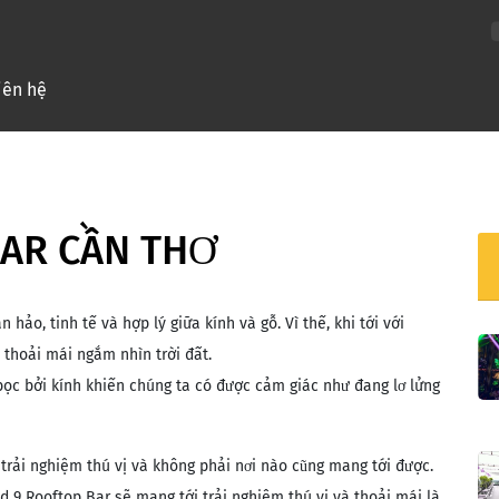
nt)
iên hệ
BAR CẦN THƠ
hảo, tinh tế và hợp lý giữa kính và gỗ. Vì thế, khi tới với
 thoải mái ngắm nhìn trời đất.
c bởi kính khiến chúng ta có được cảm giác như đang lơ lửng
trải nghiệm thú vị và không phải nơi nào cũng mang tới được.
d 9 Rooftop Bar sẽ mang tới trải nghiệm thú vị và thoải mái là