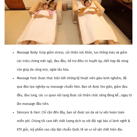
Massage Body: Giúp giảm stress, cải thiện sức khỏe, lưu thông máu và giảm
các triệu chứng mất ngủ, đau đầu, hỗ trợ điều trị huyết áp…Kết hợp đá nóng
còn giúp da căng mịn, ngừa lão hóa.
Massage foot: Được thực hiện bởi những kỹ thuật viên giàu kinh nghiệm, đã
qua đào tạo nghiệp vụ massage chuẩn Hàn. Bạn sẽ được thư giãn, giảm đau
đầu, đau lưng, các cơ quan nội tạng được cải thiện chức năng đáng kể...ngay từ
lần massage đầu tiên.
Skincare & Hair: Chỉ cần đến đây, bạn sẽ được soi da và tư vấn hoàn toàn
miễn phí. Chúng tôi cam kết chất lượng dịch vụ với đội ngũ bác sĩ lành nghề &
KTV giỏi, mỹ phẩm cao cấp đạt chuẩn Quốc tế và cơ sở vật chất hiện đại.