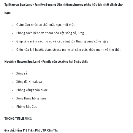
Tại Hawon Spa Land - Family sẽ mang đến những phương pháp hữu ích nhất dành cho
bạn:
Giảm đau nhức cơ thể, mất ngủ, mỏi mệt
Phòng cách bệnh về thoái hóa cột sống cổ, lưng
Giúp làm mềm các mô cơ và các vùng tổn thương vùng cổ vai gáy
Điều hòa khí huyết, giảm stress mang lại cảm giác khỏe mạnh và thư thái.
Ngoài ra Hawon Spa Land - Family còn có xông hơi 5 sắc thái:
Xông sả
Xông đá Himalaya
Phòng xông thảo dược
Xông Hang hồng ngoại
Phòng Bắc Cực
THÔNG TIN LIÊN HỆ:
Địa chỉ: Hẻm 118 Trần Phú , TP. Cần Thơ