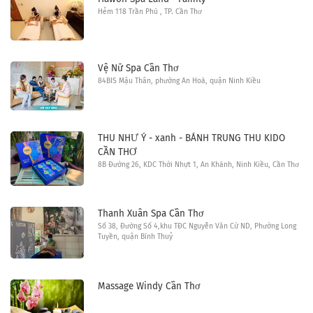
Hẻm 118 Trần Phú , TP. Cần Thơ
Vệ Nữ Spa Cần Thơ
84BIS Mậu Thân, phường An Hoà, quận Ninh Kiều
THU NHƯ Ý - xanh - BÁNH TRUNG THU KIDO
CẦN THƠ
8B Đường 26, KDC Thới Nhựt 1, An Khánh, Ninh Kiều, Cần Thơ
Thanh Xuân Spa Cần Thơ
Số 38, Đường Số 4,khu TĐC Nguyễn Văn Cừ ND, Phường Long
Tuyền, quận Bình Thuỷ
Massage Windy Cần Thơ