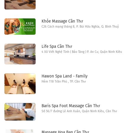
Khỏe Massage Cần Thơ
C26 Cách mạng tháng 8, P. Bùi Hữu Nghĩa, Q. Bình Thuỷ
Life Spa Cần Thơ
4 Xô Viết Nghệ Tĩnh ( Bảo Tàng ) P. An Cư, Quận Ninh Kiều
Hawon Spa Land - Family
Hẻm 118 Trần Phú , TP. Cần Thơ
Baris Spa Foot Massage Cần Thơ
Số 56/7 đường Lê Anh Xuân, Quận Ninh Kiều, Cần Thơ
Massage Hoa Ban Cần Thơ