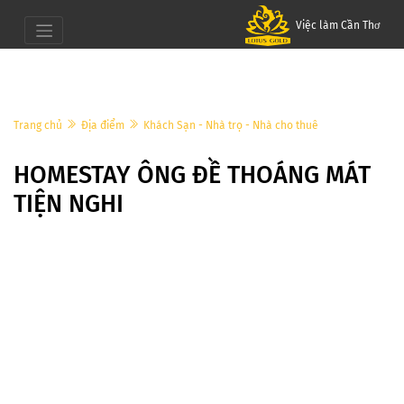
Việc làm Cần Thơ
Trang chủ
Địa điểm
Khách Sạn - Nhà trọ - Nhà cho thuê
HOMESTAY ÔNG ĐỀ THOÁNG MÁT
TIỆN NGHI