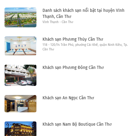
Danh sách khách sạn nổi bật tại huyện Vĩnh
Thạnh, Cần Thơ
Vĩnh Thạnh - Cần Thơ
Khách sạn Phương Thúy Cần Thơ
118 - 120/14 Trần Phú, phường Cái Khế, quận Ninh Kiều, Tp.
Cần Thơ
Khách sạn Phương Đông Cần Thơ
Khách sạn An Ngọc Cần Thơ
Khách sạn Nam Bộ Boutique Cần Thơ