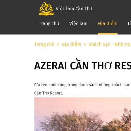
Việc làm Cần Thơ
(curre
Trang chủ
Việc làm
Địa điểm
L
Trang chủ
Địa điểm
Khách Sạn - Nhà trọ
AZERAI CẦN THƠ RE
Cái tên cuối cùng trong danh sách những khách sạn n
Cần Thơ Resort.