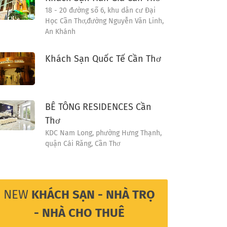
18 - 20 đường số 6, khu dân cư Đại
Học Cần Thơ,đường Nguyễn Văn Linh,
An Khánh
Khách Sạn Quốc Tế Cần Thơ
BÊ TÔNG RESIDENCES Cần
Thơ
KDC Nam Long, phường Hưng Thạnh,
quận Cái Răng, Cần Thơ
NEW
KHÁCH SẠN - NHÀ TRỌ
- NHÀ CHO THUÊ