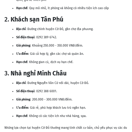
Hạn chế
: Quy mô nhỏ, ít phòng và không có nhiều tiện ích cao cấp​
2.
Khách sạn Tân Phú
Địa chỉ
: Đường chính huyện Cờ Đỏ, gần chợ địa phương.
Số điện thoại
: 0292 389 6742.
Giá phòng
: Khoảng 250.000 - 350.000 VNĐ/đêm.
Ưu điểm
: Giá cả hợp lý, gần các chợ và quán ăn.
Hạn chế
: Không gian cũ, dịch vụ hạn chế.
3.
Nhà nghỉ Minh Châu
Địa chỉ
: Đường Nguyễn Văn Cừ nối dài, huyện Cờ Đỏ.
Số điện thoại
: 0292 388 6001.
Giá phòng
: 200.000 - 300.000 VNĐ/đêm.
Ưu điểm
: Giá rẻ, phù hợp khách lưu trú ngắn hạn.
Hạn chế
: Không có các tiện ích như nhà hàng, spa.
Những lựa chọn tại huyện Cờ Đỏ thường mang tính chất cơ bản, chủ yếu phục vụ các du