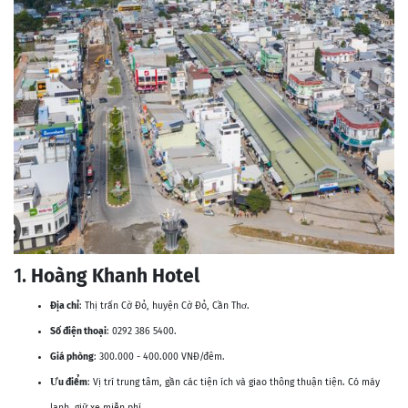
1.
Hoàng Khanh Hotel
Địa chỉ
: Thị trấn Cờ Đỏ, huyện Cờ Đỏ, Cần Thơ.
Số điện thoại
: 0292 386 5400.
Giá phòng
: 300.000 - 400.000 VNĐ/đêm.
Ưu điểm
: Vị trí trung tâm, gần các tiện ích và giao thông thuận tiện. Có máy
lạnh, giữ xe miễn phí.