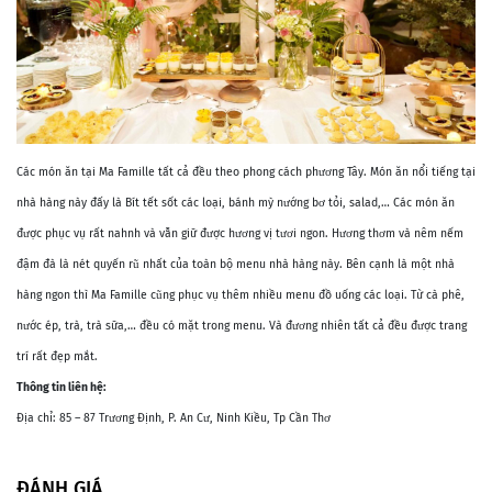
Các món ăn tại Ma Famille tất cả đều theo phong cách phương Tây. Món ăn nổi tiếng tại
nhà hàng này đấy là Bít tết sốt các loại, bánh mỳ nướng bơ tỏi, salad,… Các món ăn
được phục vụ rất nahnh và vẫn giữ được hương vị tươi ngon. Hương thơm và nêm nếm
đậm đà là nét quyến rũ nhất của toàn bộ menu nhà hàng này. Bên cạnh là một nhà
hàng ngon thì Ma Famille cũng phục vụ thêm nhiều menu đồ uống các loại. Từ cà phê,
nước ép, trà, trà sữa,… đều có mặt trong menu. Và đương nhiên tất cả đều được trang
trí rất đẹp mắt.
Thông tin liên hệ:
Địa chỉ: 85 – 87 Trương Định, P. An Cư, Ninh Kiều, Tp Cần Thơ
ĐÁNH GIÁ