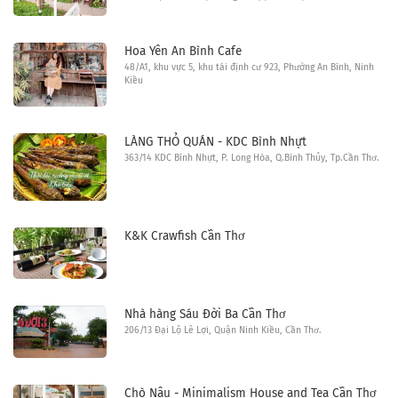
Hoa Yên An Bình Cafe
48/A1, khu vực 5, khu tái định cư 923, Phường An Bình, Ninh
Kiều
LÀNG THỎ QUÁN - KDC Bình Nhựt
363/14 KDC Bình Nhựt, P. Long Hòa, Q.Bình Thủy, Tp.Cần Thơ.
K&K Crawfish Cần Thơ
Nhà hàng Sáu Đời Ba Cần Thơ
206/13 Đại Lộ Lê Lợi, Quận Ninh Kiều, Cần Thơ.
Chò Nâu - Minimalism House and Tea Cần Thơ