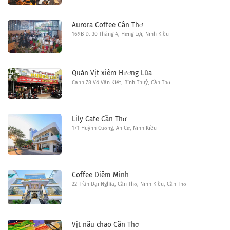
Aurora Coffee Cần Thơ
169B Đ. 30 Tháng 4, Hưng Lợi, Ninh Kiều
Quán Vịt xiêm Hương Lúa
Cạnh 78 Võ Văn Kiệt, Bình Thuỷ, Cần Thơ
Lily Cafe Cần Thơ
171 Huỳnh Cương, An Cư, Ninh Kiều
Coffee Diễm Minh
22 Trần Đại Nghĩa, Cần Thơ, Ninh Kiều, Cần Thơ
Vịt nấu chao Cần Thơ