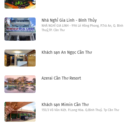
Nhà Nghỉ Gia Linh - Bình Thủy
NHÀ NGHỈ GIA LINH - 99A Lê Hồng Phong, P.Trà An, Q. Bình
Thuỷ,TP. Cần Thơ
Khách sạn An Ngọc Cần Thơ
Azerai Cần Thơ Resort
Khách sạn Mimin Cần Thơ
155/3 Võ Văn Kiệt. P.Long Hòa. Q.Bình Thuỷ. Tp Cần Thơ