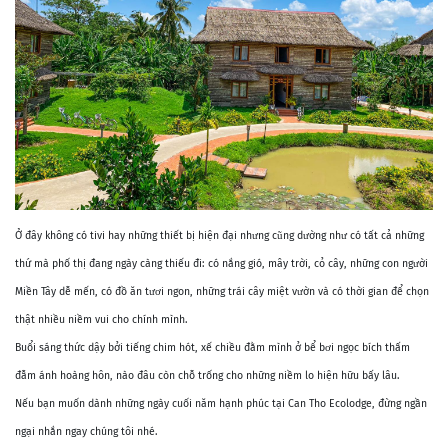
Ở đây không có tivi hay những thiết bị hiện đại nhưng cũng dường như có tất cả những
thứ mà phố thị đang ngày càng thiếu đi: có nắng gió, mây trời, cỏ cây, những con người
Miền Tây dễ mến, có đồ ăn tươi ngon, những trái cây miệt vườn và có thời gian để chọn
thật nhiều niềm vui cho chính mình.
Buổi sáng thức dậy bởi tiếng chim hót, xế chiều đằm mình ở bể bơi ngọc bích thấm
đẫm ánh hoàng hôn, nào đâu còn chỗ trống cho những niềm lo hiện hữu bấy lâu.
Nếu bạn muốn dành những ngày cuối năm hạnh phúc tại Can Tho Ecolodge, đừng ngần
ngại nhắn ngay chúng tôi nhé.