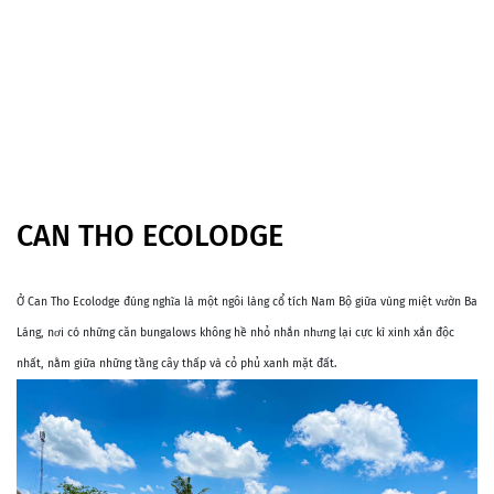
CAN THO ECOLODGE
Ở Can Tho Ecolodge đúng nghĩa là một ngôi làng cổ tích Nam Bộ giữa vùng miệt vườn Ba
Láng, nơi có những căn bungalows không hề nhỏ nhắn nhưng lại cực kì xinh xắn độc
nhất, nằm giữa những tầng cây thấp và cỏ phủ xanh mặt đất.