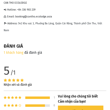
CAN THO ECOLODGE
📲 Hotline: +84 336 983 239
📩 Email: booking@cantho.ecolodge.asia
🏞 Address:
542 Khu vực 3, Phường Ba Láng, Quận Cái Răng, Thành phố Cần Thơ, Việt
Nam
ĐÁNH GIÁ
1 khách hàng
đã đánh giá
5
/1
Nhận xét và đánh giá
Vui lòng cho chúng tôi biết
1
Cảm nhận của bạn!
0