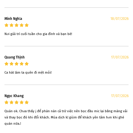
Minh Nghĩa
18/07/2026
Nơi giải trí cuối tuần cho gia đình và bạn bè!
Quang Thịnh
17/07/2026
Ca hát làm ta quên đi mệt mỏi!
Ngọc Khang
17/07/2026
Quán ok. Chưa thấy j để phàn nàn cả trừ việc nên bọc đầu mic lại bằng màng vải
và thay bọc đó khi đổi khách. Mùa dịch kĩ giùm để khách yên tâm hơn khi ghé
quán nữa.!