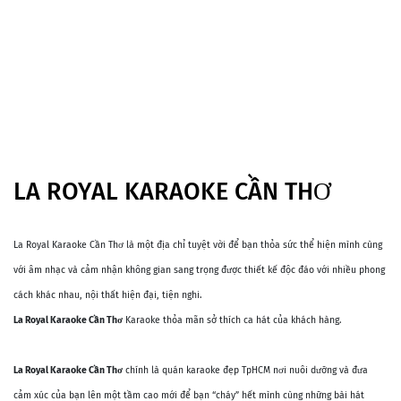
LA ROYAL KARAOKE CẦN THƠ
La Royal Karaoke Cần Thơ là một địa chỉ tuyệt vời để bạn thỏa sức thể hiện mình cùng
với âm nhạc và cảm nhận không gian sang trọng được thiết kế độc đáo với nhiều phong
cách khác nhau, nội thất hiện đại, tiện nghi.
La Royal Karaoke Cần Thơ
Karaoke thỏa mãn sở thích ca hát của khách hàng.
La Royal Karaoke Cần Thơ
chính là quán karaoke đẹp TpHCM nơi nuôi dưỡng và đưa
cảm xúc của bạn lên một tầm cao mới để bạn “cháy” hết mình cùng những bài hát