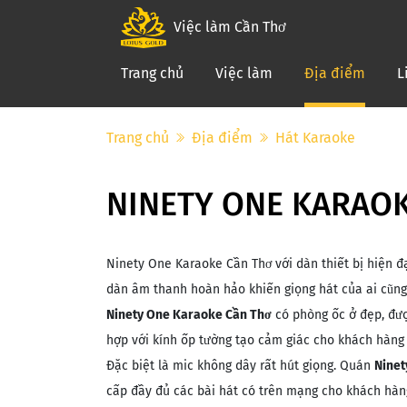
Việc làm Cần Thơ
(curre
Trang chủ
Việc làm
Địa điểm
L
Trang chủ
Địa điểm
Hát Karaoke
NINETY ONE KARAO
Ninety One Karaoke Cần Thơ với dàn thiết bị hiện đ
dàn âm thanh hoàn hảo khiến giọng hát của ai cũng
Ninety One Karaoke Cần Thơ
có phòng ốc ở đẹp, đượ
hợp với kính ốp tường tạo cảm giác cho khách hàng 
Đặc biệt là mic không dây rất hút giọng. Quán
Ninet
cấp đầy đủ các bài hát có trên mạng cho khách hàn