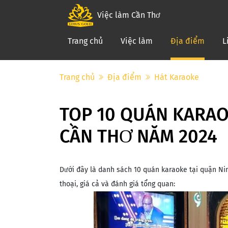
Việc làm Cần Thơ
(curre
Trang chủ
Việc làm
Địa điểm
L
Trang chủ
Địa điểm
Hát Karaoke
TOP 10 QUÁN KARAO
CẦN THƠ NĂM 2024
Dưới đây là danh sách 10 quán karaoke tại quận Ninh 
thoại, giá cả và đánh giá tổng quan: