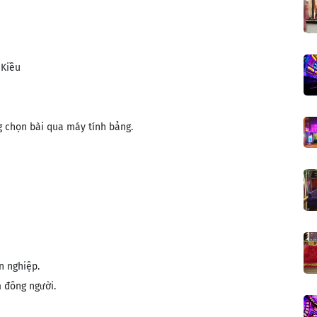
 Kiều
g chọn bài qua máy tính bảng.
n nghiệp.
đông người​.