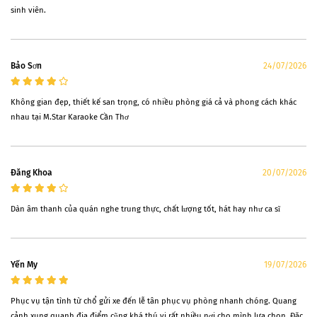
sinh viên.
Bảo Sơn
24/07/2026
Không gian đẹp, thiết kế san trọng, có nhiều phòng giá cả và phong cách khác
nhau tại M.Star Karaoke Cần Thơ
Ðăng Khoa
20/07/2026
Dàn âm thanh của quán nghe trung thực, chất lượng tốt, hát hay như ca sĩ
Yến My
19/07/2026
Phục vụ tận tình từ chổ gửi xe đến lễ tân phục vụ phòng nhanh chóng. Quang
cảnh xung quanh địa điểm cũng khá thú vị rất nhiều nơi cho mình lựa chọn. Đặc