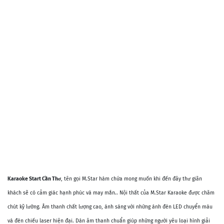
Karaoke Start Cần Thơ
, tên gọi M.Star hàm chứa mong muốn khi đến đây thư giãn
khách sẽ có cảm giác hạnh phúc và may mắn.. Nội thất của M.Star Karaoke được chăm
chút kỹ lưỡng. Âm thanh chất lượng cao, ánh sáng với những ánh đèn LED chuyển màu
và đèn chiếu laser hiện đại. Dàn âm thanh chuẩn giúp những người yêu loại hình giải