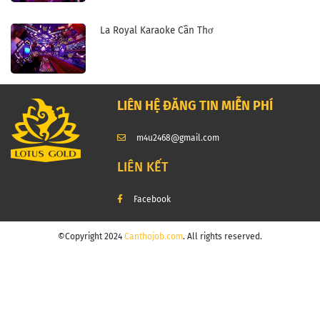
La Royal Karaoke Cần Thơ
LIÊN HỆ ĐĂNG TIN MIỄN PHÍ
m4u2468@gmail.com
LIÊN KẾT
Facebook
©Copyright 2024
Canthojob.com
. All rights reserved.