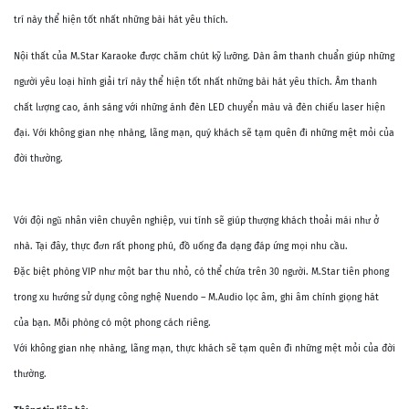
trí này thể hiện tốt nhất những bài hát yêu thích.
Nội thất của M.Star Karaoke được chăm chút kỹ lưỡng. Dàn âm thanh chuẩn giúp những
người yêu loại hình giải trí này thể hiện tốt nhất những bài hát yêu thích. Âm thanh
chất lượng cao, ánh sáng với những ánh đèn LED chuyển màu và đèn chiếu laser hiện
đại. Với không gian nhẹ nhàng, lãng mạn, quý khách sẽ tạm quên đi những mệt mỏi của
đời thường.
Với đội ngũ nhân viên chuyên nghiệp, vui tính sẽ giúp thượng khách thoải mái như ở
nhà. Tại đây, thực đơn rất phong phú, đồ uống đa dạng đáp ứng mọi nhu cầu.
Đặc biệt phòng VIP như một bar thu nhỏ, có thể chứa trên 30 người. M.Star tiên phong
trong xu hướng sử dụng công nghệ Nuendo – M.Audio lọc âm, ghi âm chính giọng hát
của bạn. Mỗi phòng có một phong cách riêng.
Với không gian nhẹ nhàng, lãng mạn, thực khách sẽ tạm quên đi những mệt mỏi của đời
thường.