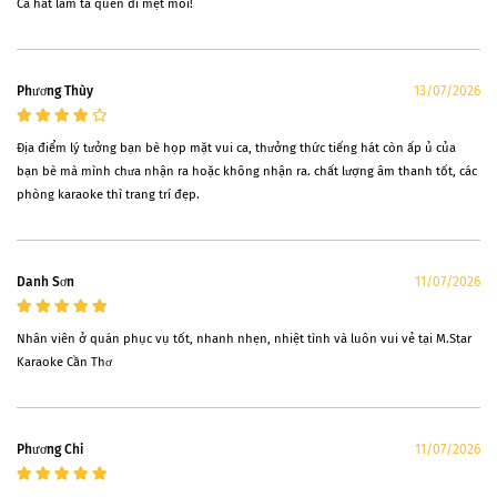
Ca hát làm ta quên đi mệt mỏi!
Phương Thùy
13/07/2026
Địa điểm lý tưởng bạn bè họp mặt vui ca, thưởng thức tiếng hát còn ấp ủ của
bạn bè mà mình chưa nhận ra hoặc không nhận ra. chất lượng âm thanh tốt, các
phòng karaoke thì trang trí đẹp.
Danh Sơn
11/07/2026
Nhân viên ở quán phục vụ tốt, nhanh nhẹn, nhiệt tình và luôn vui vẻ tại M.Star
Karaoke Cần Thơ
Phương Chi
11/07/2026