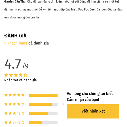
Garden Cần Thơ
. Cho dù bạn đang tìm kiếm một nơi sôi động để thư giãn sau một tuần
dài làm việc hay một nơi để kỷ niệm một dịp đặc biệt, Poc Poc Beer Garden đều sẽ đáp
ứng được mong đợi của bạn.
ĐÁNH GIÁ
9 khách hàng
đã đánh giá
4.7
/9
Nhận xét và đánh giá
Vui lòng cho chúng tôi biết
6
Cảm nhận của bạn!
3
Viết nhận xét
0
0