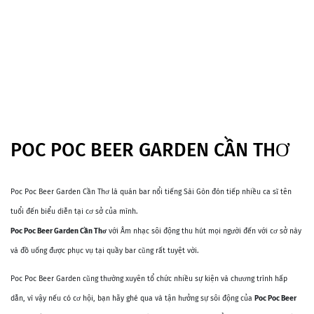
POC POC BEER GARDEN CẦN THƠ
Poc Poc Beer Garden Cần Thơ là quán bar nổi tiếng Sài Gòn đón tiếp nhiều ca sĩ tên
tuổi đến biểu diễn tại cơ sở của mình.
Poc Poc Beer Garden Cần Thơ
với Âm nhạc sôi động thu hút mọi người đến với cơ sở này
và đồ uống được phục vụ tại quầy bar cũng rất tuyệt vời.
Poc Poc Beer Garden cũng thường xuyên tổ chức nhiều sự kiện và chương trình hấp
dẫn, vì vậy nếu có cơ hội, bạn hãy ghé qua và tận hưởng sự sôi động của
Poc Poc Beer