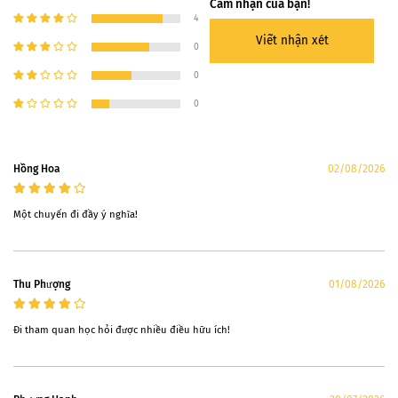
Cảm nhận của bạn!
4
Viết nhận xét
0
0
0
Hồng Hoa
02/08/2026
Một chuyến đi đầy ý nghĩa!
Thu Phượng
01/08/2026
Đi tham quan học hỏi được nhiều điều hữu ích!