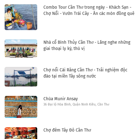
Combo Tour Cần Thơ trong ngày - Khách Sạn -
Chợ Nổi - Vườn Trái Cây - Ăn các món đồng quê
Nhà cổ Bình Thủy Cần Thơ - Lắng nghe những
giai thoại ly kỳ, thú vị
Chợ nổi Cái Răng Cần Thơ - Trải nghiệm độc
đáo tại miền Tây sông nước
Chùa Munir Ansay
36 Đại lộ Hòa Bình, Quận Ninh Kiều, Cần Thơ
Chợ đêm Tây Đô Cần Thơ