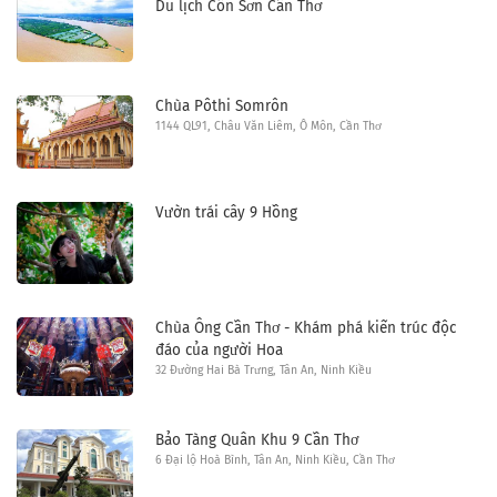
Du lịch Cồn Sơn Cần Thơ
Chùa Pôthi Somrôn
1144 QL91, Châu Văn Liêm, Ô Môn, Cần Thơ
Vườn trái cây 9 Hồng
Chùa Ông Cần Thơ - Khám phá kiến trúc độc
đáo của người Hoa
32 Đường Hai Bà Trưng, Tân An, Ninh Kiều
Bảo Tàng Quân Khu 9 Cần Thơ
6 Đại lộ Hoà Bình, Tân An, Ninh Kiều, Cần Thơ