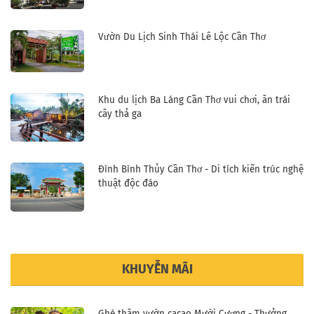
Vườn Du Lịch Sinh Thái Lê Lộc Cần Thơ
Khu du lịch Ba Láng Cần Thơ vui chơi, ăn trái
cây thả ga
Đình Bình Thủy Cần Thơ - Di tích kiến trúc nghệ
thuật độc đáo
KHUYỄN MÃI
Ghé thăm vườn cacao Mười Cương - Thưởng