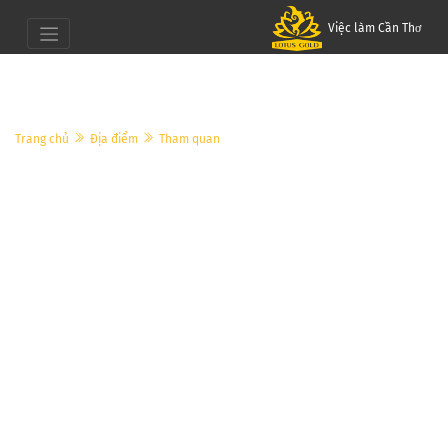
Việc làm Cần Thơ
Trang chủ
Địa điểm
Tham quan