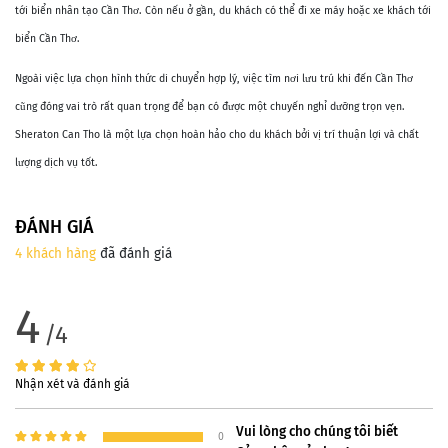
tới biển nhân tạo Cần Thơ. Còn nếu ở gần, du khách có thể đi xe máy hoặc xe khách tới
biển Cần Thơ.
Ngoài việc lựa chọn hình thức di chuyển hợp lý, việc tìm nơi lưu trú khi đến Cần Thơ
cũng đóng vai trò rất quan trọng để bạn có được một chuyến nghỉ dưỡng trọn vẹn.
Sheraton Can Tho là một lựa chọn hoàn hảo cho du khách bởi vị trí thuận lợi và chất
lượng dịch vụ tốt.
ĐÁNH GIÁ
4 khách hàng
đã đánh giá
4
/4
Nhận xét và đánh giá
Vui lòng cho chúng tôi biết
0