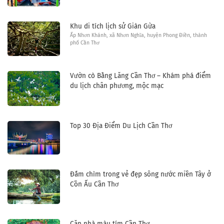
Khu di tích lịch sử Giàn Gừa
Ấp Nhơn Khánh, xã Nhơn Nghĩa, huyện Phong Điền, thành
phố Cần Thơ
Vườn cò Bằng Lăng Cần Thơ – Khám phá điểm
du lịch chân phương, mộc mạc
Top 30 Địa Điểm Du Lịch Cần Thơ
Đắm chìm trong vẻ đẹp sông nước miền Tây ở
Cồn Ấu Cần Thơ
Căn nhà màu tím Cần Thơ